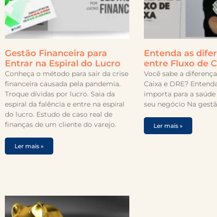
Gestão Financeira para
Entenda as dife
Entrar na Espiral do Lucro
entre Fluxo de 
Conheça o método para sair da crise
Você sabe a diferença
financeira causada pela pandemia.
Caixa e DRE? Entenda
Troque dívidas por lucro. Saia da
importa para a saúde 
espiral da falência e entre na espiral
seu negócio Na gestã
do lucro. Estudo de caso real de
finanças de um cliente do varejo.
Ler mais »
Ler mais »