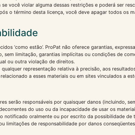
a se você violar alguma dessas restrições e poderá ser re
após o término desta licença, você deve apagar todos os m
abilidade
cidos ‘como estão’. ProPat não oferece garantias, expressas
do, sem limitação, garantias implícitas ou condições de co
al ou outra violação de direitos.
qualquer representação relativa à precisão, aos resultados
relacionado a esses materiais ou em sites vinculados a este
s serão responsáveis ​​por quaisquer danos (incluindo, se
 decorrentes do uso ou da incapacidade de usar os mater
o notificado oralmente ou por escrito da possibilidade de
 ou limitações de responsabilidade por danos conseqüentes