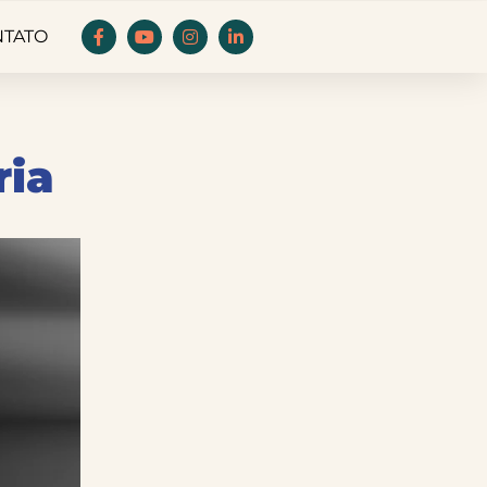
NTATO
ria