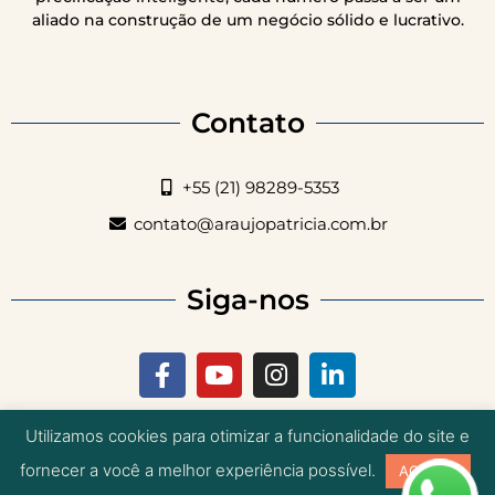
aliado na construção de um negócio sólido e lucrativo.
Contato
+55 (21) 98289-5353
contato@araujopatricia.com.br
Siga-nos
Utilizamos cookies para otimizar a funcionalidade do site e
Política de Privacidade
|
Termos de Uso
fornecer a você a melhor experiência possível.
ACEITAR