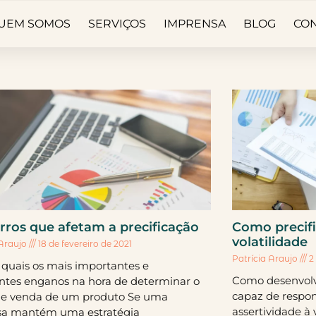
UEM SOMOS
SERVIÇOS
IMPRENSA
BLOG
CO
erros que afetam a precificação
Como precif
volatilidade
 Araujo
18 de fevereiro de 2021
Patrícia Araujo
2 
 quais os mais importantes e
Como desenvolv
entes enganos na hora de determinar o
capaz de respo
de venda de um produto Se uma
assertividade à 
a mantém uma estratégia