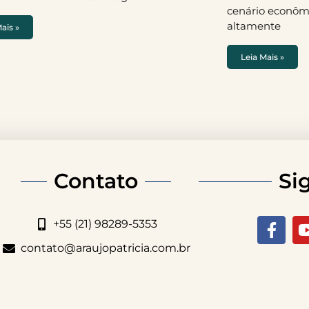
cenário econôm
altamente
ais »
Leia Mais »
Contato
Si
+55 (21) 98289-5353
contato@araujopatricia.com.br