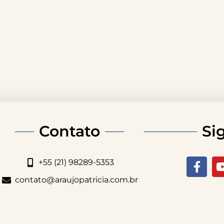
Contato
Si
+55 (21) 98289-5353
contato@araujopatricia.com.br