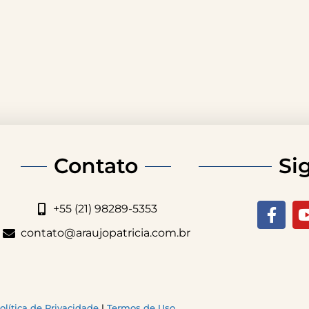
Contato
Si
+55 (21) 98289-5353
contato@araujopatricia.com.br
olítica de Privacidade
|
Termos de Uso