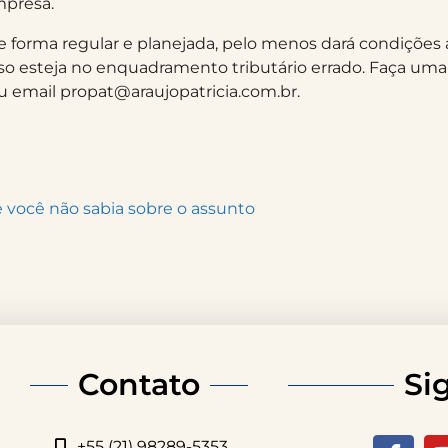
mpresa.
e forma regular e planejada, pelo menos dará condições
aso esteja no enquadramento tributário errado. Faça uma
 email propat@araujopatricia.com.br.
e você não sabia sobre o assunto
Contato
Si
+55 (21) 98289-5353