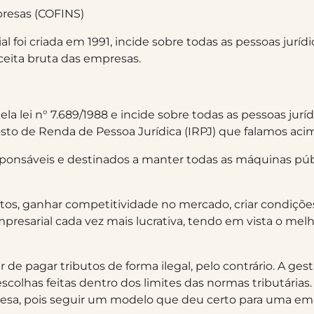
presas (COFINS)
foi criada em 1991, incide sobre todas as pessoas jurídi
ceita bruta das empresas.
la lei n° 7.689/1988 e incide sobre todas as pessoas juríd
sto de Renda de Pessoa Jurídica (IRPJ) que falamos aci
sponsáveis e destinados a manter todas as máquinas púb
tos, ganhar competitividade no mercado, criar condiçõe
mpresarial cada vez mais lucrativa, tendo em vista o me
de pagar tributos de forma ilegal, pelo contrário. A ge
escolhas feitas dentro dos limites das normas tributárias
mpresa, pois seguir um modelo que deu certo para uma 