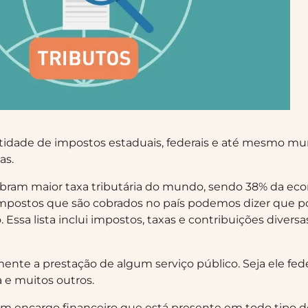
idade de impostos estaduais, federais e até mesmo mun
as.
cobram maior taxa tributária do mundo, sendo 38% da ec
postos que são cobrados no país podemos dizer que pos
Essa lista inclui impostos, taxas e contribuições diversa
amente a prestação de algum serviço público. Seja ele fe
 e muitos outros.
um encargo financeiro que está presente em todo tipo