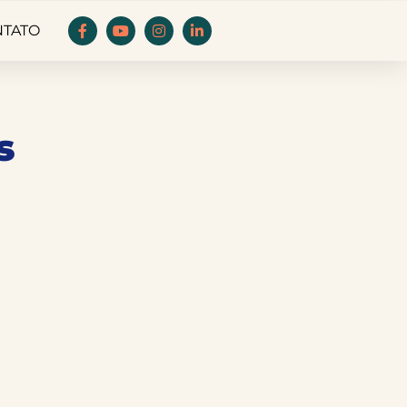
NTATO
s