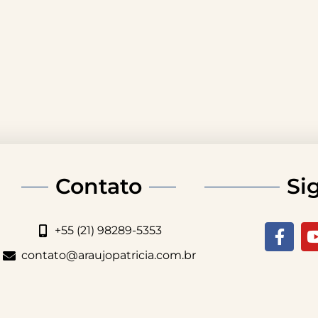
Contato
Si
+55 (21) 98289-5353
contato@araujopatricia.com.br