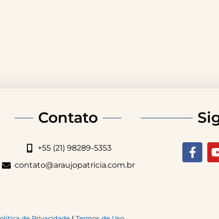
Contato
Si
+55 (21) 98289-5353
contato@araujopatricia.com.br
olítica de Privacidade
|
Termos de Uso