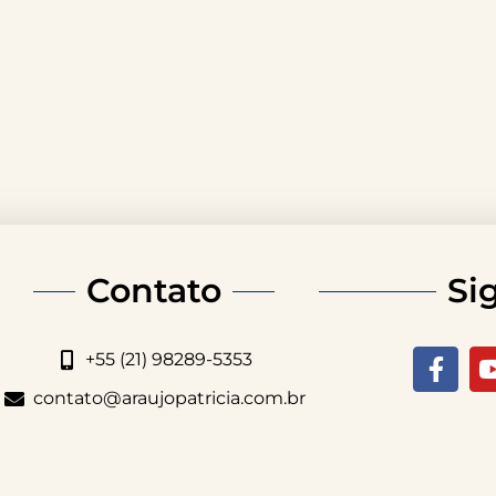
Contato
Si
+55 (21) 98289-5353
contato@araujopatricia.com.br