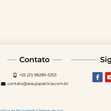
Contato
Si
+55 (21) 98289-5353
contato@araujopatricia.com.br
olítica de Privacidade
|
Termos de Uso