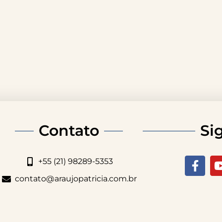
Contato
Si
+55 (21) 98289-5353
contato@araujopatricia.com.br