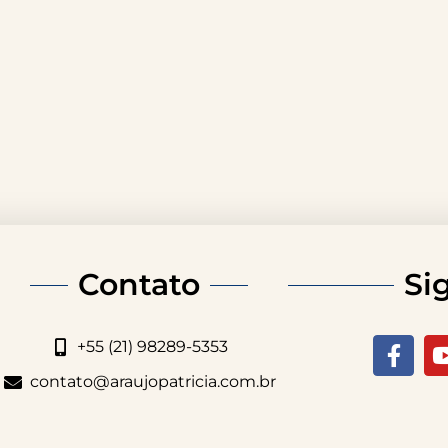
Contato
Si
+55 (21) 98289-5353
contato@araujopatricia.com.br