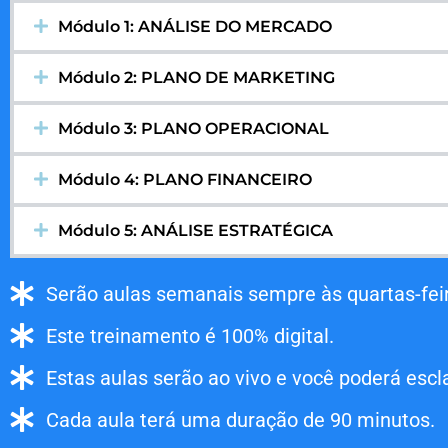
Módulo 1: ANÁLISE DO MERCADO
Módulo 2: PLANO DE MARKETING
Módulo 3: PLANO OPERACIONAL
Módulo 4: PLANO FINANCEIRO
Módulo 5: ANÁLISE ESTRATÉGICA
Serão aulas semanais sempre às quartas-feir
Este treinamento é 100% digital.
Estas aulas serão ao vivo e você poderá escl
Cada aula terá uma duração de 90 minutos.