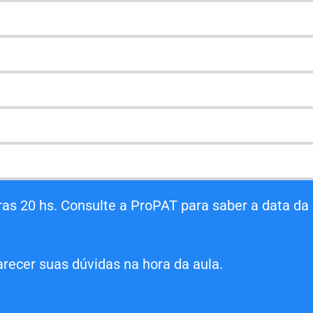
as 20 hs. Consulte a ProPAT para saber a data da 
arecer suas dúvidas na hora da aula.