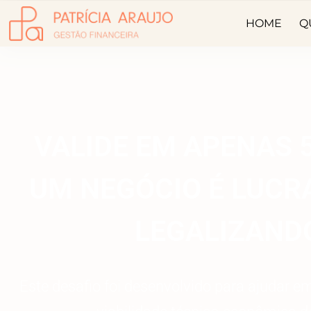
HOME
Q
VALIDE EM APENAS 5
UM NEGÓCIO É LUCRA
LEGALIZAND
Este desafio foi desenvolvido para ajudar em