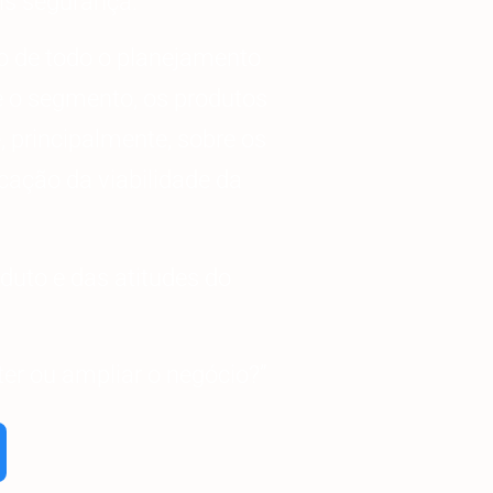
is segurança.
to de todo o planejamento
e o segmento, os produtos
, principalmente, sobre os
icação da viabilidade da
duto e das atitudes do
ter ou ampliar o negócio?”