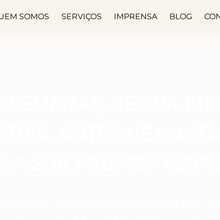
UEM SOMOS
SERVIÇOS
IMPRENSA
BLOG
CO
 SEMANAS, SE SUA IDEI
TIVA, ANTES DE GASTA
O A SUA PRÓPRIA EMP
preendedores a tirar a ideia da cabeça e de for