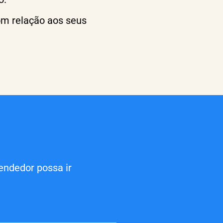
com relação aos seus
ndedor possa ir