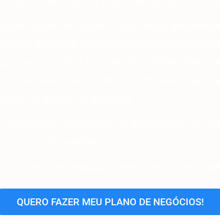
o negócio para abrir a própria empresa com ma
volver o plano de negócio, que será o documen
entá-lo na busca de informações detalhadas sobr
ossíveis clientes, concorrentes, fornecedores e
ra financeira, contribuindo assim para a identif
ideia e na gestão da empresa.
 para traçar um retrato fiel do mercado, do pro
empreendedor.
der a seguinte pergunta: “vale a pena abrir, man
QUERO FAZER MEU PLANO DE NEGÓCIOS!