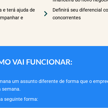
 e terá ajuda de
Definirá seu diferencial 
companhar e
concorrentes
MO VAI FUNCIONAR:
ana um assunto diferente de forma que o empree
a semana.
a seguinte forma: