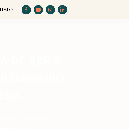
NTATO
A DE ABRIR
R DINHEIRO
RESA
ma estruturada analisar a