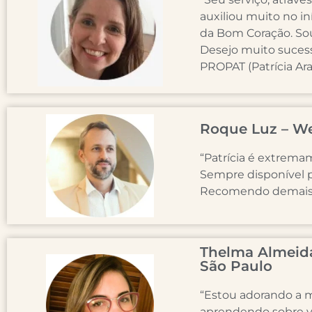
auxiliou muito no i
da Bom Coração. Sou
Desejo muito suces
PROPAT (Patrícia Ara
Roque Luz – Wel
“Patrícia é extrema
Sempre disponível p
Recomendo demais o
Thelma Almeida 
São Paulo
“Estou adorando a m
aprendendo sobre v