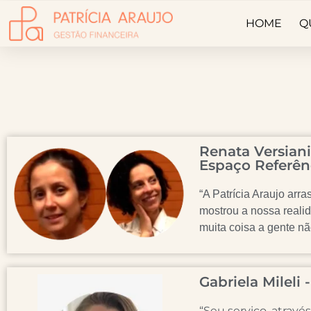
HOME
Q
Renata Versiani
Espaço Referên
“A Patrícia Araujo arr
mostrou a nossa reali
muita coisa a gente nã
Gabriela Milel
“Seu serviço, através