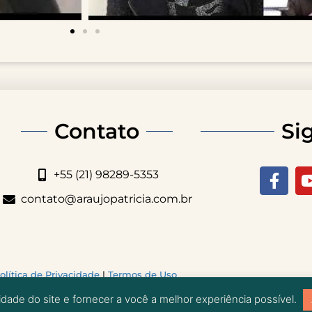
Contato
Si
+55 (21) 98289-5353
contato@araujopatricia.com.br
olítica de Privacidade
|
Termos de Uso
lidade do site e fornecer a você a melhor experiência possível.
trícia Araujo - Todos os Direitos Reservados