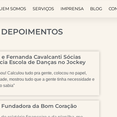
UEM SOMOS
SERVIÇOS
IMPRENSA
BLOG
CO
DEPOIMENTOS
 e Fernanda Cavalcanti Sócias
cia Escola de Danças no Jockey
asou! Calculou tudo pra gente, colocou no papel,
dade, mostrou tudo que a gente tinha necessidade e
o sabia”
i - Fundadora da Bom Coração
 do relatório financeiro e da planilha, me